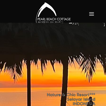
Nature & Chic Resort***
Selayar Island
INDONESIA